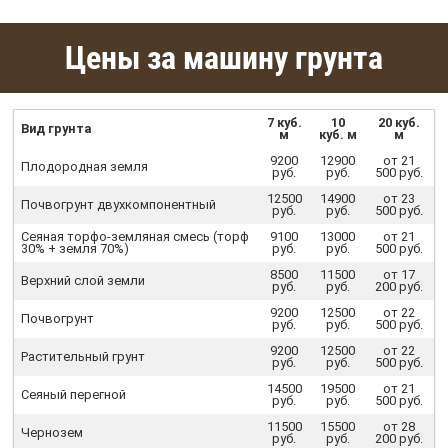
Цены за машину грунта
7 куб.
10
20 куб.
Вид грунта
м
куб. м
м
9200
12900
от 21
Плодородная земля
руб.
руб.
500 руб.
12500
14900
от 23
Почвогрунт двухкомпонентный
руб.
руб.
500 руб.
Сеяная торфо-земляная смесь (торф
9100
13000
от 21
30% + земля 70%)
руб.
руб.
500 руб.
8500
11500
от 17
Верхний слой земли
руб.
руб.
200 руб.
9200
12500
от 22
Почвогрунт
руб.
руб.
500 руб.
9200
12500
от 22
Растительный грунт
руб.
руб.
500 руб.
14500
19500
от 21
Сеяный перегной
руб.
руб.
500 руб.
11500
15500
от 28
Чернозем
руб.
руб.
200 руб.