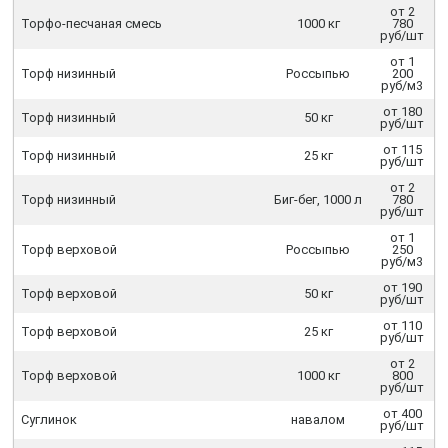
от 2
Торфо-песчаная смесь
1000 кг
780
руб/шт
от 1
Торф низинный
Россыпью
200
руб/м3
от 180
Торф низинный
50 кг
руб/шт
от 115
Торф низинный
25 кг
руб/шт
от 2
Торф низинный
Биг-бег, 1000 л
780
руб/шт
от 1
Торф верховой
Россыпью
250
руб/м3
от 190
Торф верховой
50 кг
руб/шт
от 110
Торф верховой
25 кг
руб/шт
от 2
Торф верховой
1000 кг
800
руб/шт
от 400
Суглинок
навалом
руб/шт